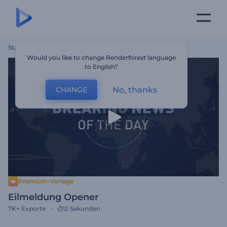
Startseite
Vorlagen
Eilmeldung Opener
Would you like to change Renderforest language
to English?
No, thanks
CHANGE
Premium-Vorlage
Eilmeldung Opener
7K+
Exporte
12 Sekunden