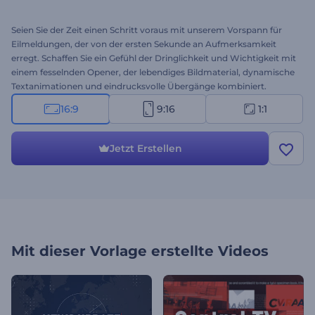
Seien Sie der Zeit einen Schritt voraus mit unserem Vorspann für
Eilmeldungen, der von der ersten Sekunde an Aufmerksamkeit
erregt. Schaffen Sie ein Gefühl der Dringlichkeit und Wichtigkeit mit
einem fesselnden Opener, der lebendiges Bildmaterial, dynamische
Textanimationen und eindrucksvolle Übergänge kombiniert.
Passen Sie die Vorlage mit Ihren Nachrichtenbildern, Videos, Texten
16:9
9:16
1:1
und Hintergrundmusik an und sorgen Sie so dafür, dass Ihre Inhalte
hervorstechen. Ganz gleich, ob Sie Weltnachrichten oder lokale
Aktualisierungen senden, diese Vorlage ist eine eindrucksvolle
Jetzt Erstellen
Möglichkeit, die neuesten Nachrichten zu präsentieren und Ihr
Publikum zu fesseln. Erstellen Sie jetzt und verbessern Sie Ihre
Nachrichtenpräsentation!
Mit dieser Vorlage erstellte Videos