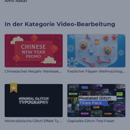
Amll Askar
In der Kategorie
Video-Bearbeitung
C
hinesisches Neujahr Werbeaktion
F
estlicher Flipper-Weihnachtsgruß
M
inimalistische Glitch Effekt Typografie
Gepixelte Glitch-Titel Paket