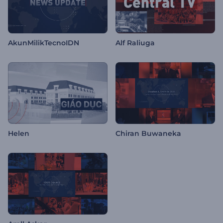
AkunMilikTecnoIDN
Alf Raliuga
Helen
Chiran Buwaneka