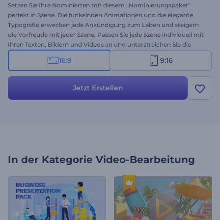
Setzen Sie Ihre Nominierten mit diesem „Nominierungspaket“
perfekt in Szene. Die funkelnden Animationen und die elegante
Typografie erwecken jede Ankündigung zum Leben und steigern
die Vorfreude mit jeder Szene. Passen Sie jede Szene individuell mit
Ihren Texten, Bildern und Videos an und unterstreichen Sie die
Stimmung mit Ihrem Voiceover und Ihrer Hintergrundmusik.
16:9
9:16
Fügen Sie außerdem Ihr Logo und Ihren Slogan für einen
professionellen Auftritt hinzu. Ideal für
Nominierungsankündigungen, Einladungen zu Preisverleihungen,
Jetzt Erstellen
besondere Intros, Outros und vieles mehr. Probieren Sie es jetzt
aus!
In der Kategorie
Video-Bearbeitung