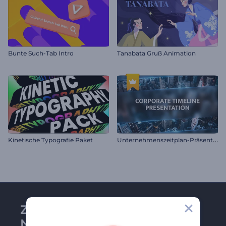
Bunte Such-Tab Intro
Tanabata Gruß Animation
U
nternehmenszeitplan-Präsentation
Kinetische Typografie Paket
Zu Renderforest-
Newsletter anmelden