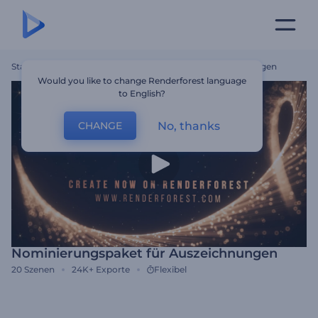
Startseite
Vorlagen
Nominierungspaket Für Auszeichnungen
Would you like to change Renderforest language
to English?
No, thanks
CHANGE
Nominierungspaket für Auszeichnungen
20
Szenen
24K+
Exporte
Flexibel