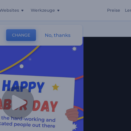
Websites
Werkzeuge
Preise
Le
No, thanks
CHANGE