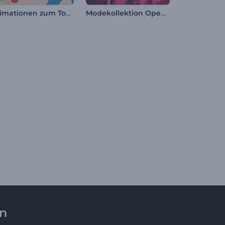
Animationen zum Tomatina Fest
Modekollektion Opener
en