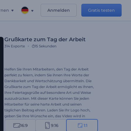
rnen
Anmelden
Gratis testen
Grußkarte zum Tag der Arbeit
314
Exporte
15 Sekunden
Helfen Sie Ihren Mitarbeitern, den Tag der Arbeit
perfekt zu feiern, indem Sie ihnen Ihre Worte der
Dankbarkeit und Wertschätzung übermitteln. Die
Grußkarte zum Tag der Arbeit ermöglicht es Ihnen,
Ihre Feiertagsgrüße auf besondere Art und Weise
auszudrücken. Mit dieser Karte können Sie jeden
Mitarbeiter für seine harte Arbeit und seinen
täglichen Beitrag ehren. Laden Sie Ihr Logo hoch,
geben Sie Ihre Wünsche ein, das Video wird in
wenigen Minuten fertig sein. Zeigen Sie Ihre
16:9
9:16
1:1
Wertschätzung für die harte Arbeit eines jeden