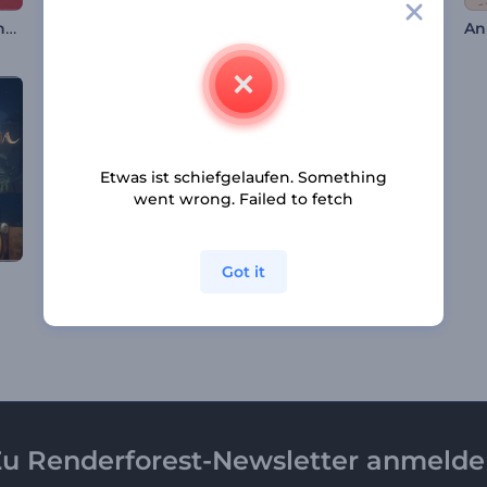
Chinesisches Neujahrsfest
Maha Shivratri Glückwunsch Video
Rotfarbenes Silvester
Etwas ist schiefgelaufen. Something
went wrong. Failed to fetch
Got it
Heiligabend Animationen
Kristall Ramadan Opener
u Renderforest-Newsletter anmeld