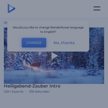
Startseite
Vorlagen
Heiligabend-Zauber Intro
Would you like to change Renderforest language
to English?
No, thanks
CHANGE
Heiligabend-Zauber Intro
22K+
Exporte
15 Sekunden