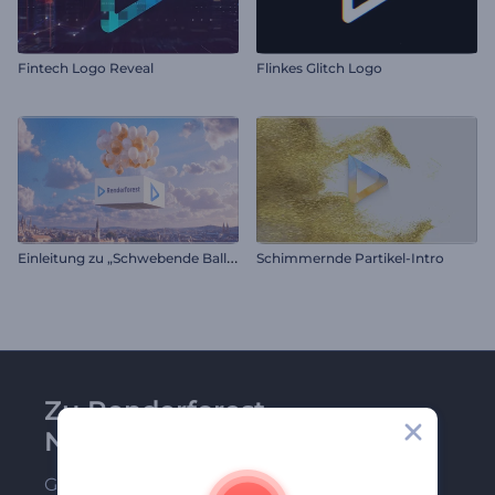
Fintech Logo Reveal
Flinkes Glitch Logo
E
inleitung zu „Schwebende Ballons“
Schimmernde Partikel-Intro
Zu Renderforest-
Newsletter anmelden
Gehören Sie zu den Ersten, die unsere