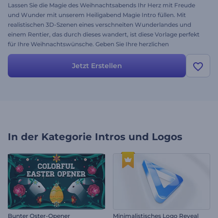
Lassen Sie die Magie des Weihnachtsabends Ihr Herz mit Freude
und Wunder mit unserem Heiligabend Magie Intro füllen. Mit
realistischen 3D-Szenen eines verschneiten Wunderlandes und
einem Rentier, das durch dieses wandert, ist diese Vorlage perfekt
für Ihre Weihnachtswünsche. Geben Sie Ihre herzlichen
Botschaften ein, laden Sie Ihr Logo hoch, und wählen Sie eine
thematische Hintergrundmusik, die zur Atmosphäre passt. Sei es
Jetzt Erstellen
für geschäftliche Glückwünsche oder persönliche Wünsche, dieses
Intro wird Ihre Festtagsvideos unvergesslich machen. Jetzt
erstellen!
In der Kategorie
Intros und Logos
Bunter Oster-Opener
Minimalistisches Logo Reveal