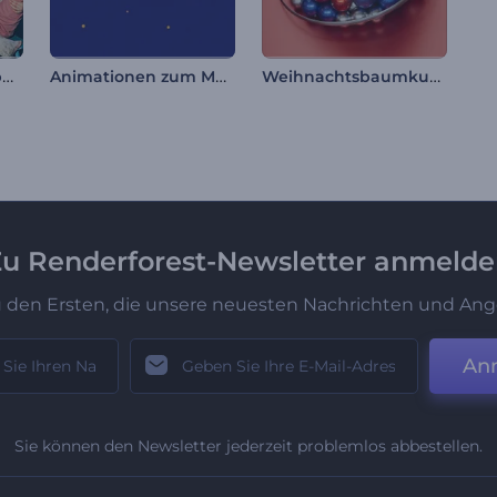
Comic-Bündel Werbepaket
Animationen zum Mawlid al-Nabi
Weihnachtsbaumkugel-Opener
u Renderforest-Newsletter anmeld
u den Ersten, die unsere neuesten Nachrichten und Ang
An
Sie können den Newsletter jederzeit problemlos abbestellen.