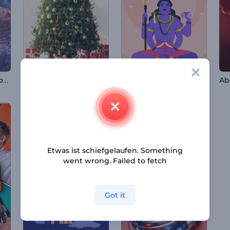
Glitzernde Schneeflocke Intro
Geschmückter Weihnachtsbaum Intro
Maha Shivratri Glückwunsch Video
Etwas ist schiefgelaufen. Something
went wrong. Failed to fetch
Got it