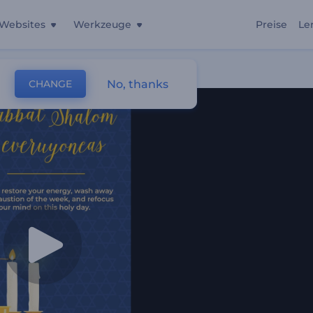
Websites
Werkzeuge
Preise
Le
No, thanks
CHANGE