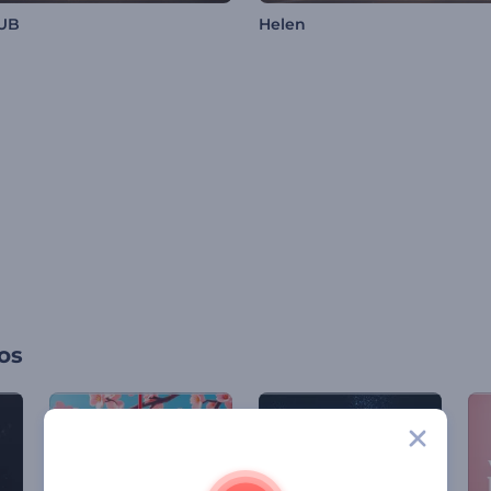
LUB
Helen
os