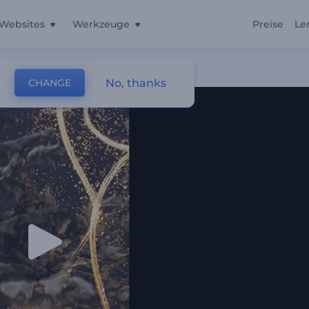
Websites
Werkzeuge
Preise
Le
No, thanks
CHANGE