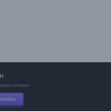
en
ebote erhalten
melden