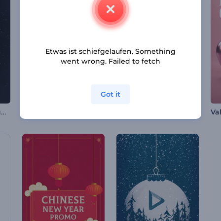
Etwas ist schiefgelaufen. Something
went wrong. Failed to fetch
Got it
Epische Sphäreneruption Logo
Blumiges Intro zum chinesischen Neujahr
Strahlende Partikelexplosion Intro