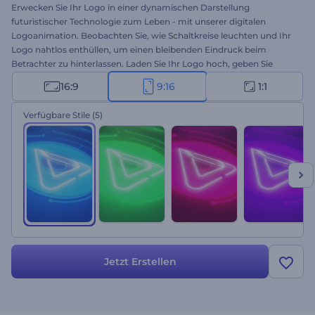
Erwecken Sie Ihr Logo in einer dynamischen Darstellung
futuristischer Technologie zum Leben - mit unserer digitalen
Logoanimation. Beobachten Sie, wie Schaltkreise leuchten und Ihr
Logo nahtlos enthüllen, um einen bleibenden Eindruck beim
Betrachter zu hinterlassen. Laden Sie Ihr Logo hoch, geben Sie
Ihren Slogan ein und wählen Sie einen Audiotrack, der zu Ihrer
16:9
9:16
1:1
Markenpersönlichkeit passt. Perfekt für technische
Produktwerbung, Firmenpräsentationen, Filmprojekte und vieles
Verfügbare Stile
(5)
mehr. Erstellen Sie jetzt und hinterlassen Sie Ihr Zeichen in der
digitalen Welt!
Jetzt Erstellen