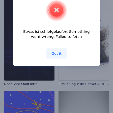
Etwas ist schiefgelaufen. Something
went wrong. Failed to fetch
Got it
E
inführung in die Cricket-Ausrüstung
Neon-Vize-Stadt Intro