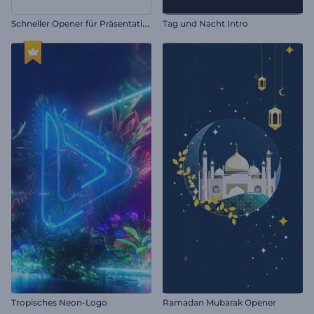
S
chneller Opener für Präsentationen
Tag und Nacht Intro
Tropisches Neon-Logo
Ramadan Mubarak Opener