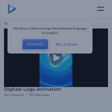
Startseite
Vorlagen
Digitale Logo-Animation
Would you like to change Renderforest language
to English?
No, thanks
CHANGE
Digitale Logo-Animation
14K+
Exporte
7 Sekunden