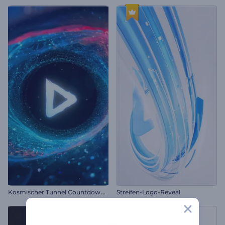
K
osmischer Tunnel Countdown Intro
Streifen-Logo-Reveal