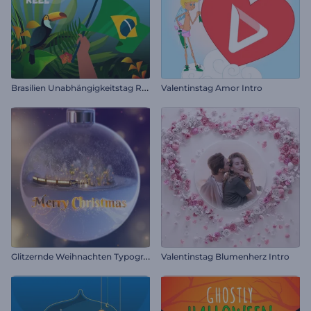
B
rasilien Unabhängigkeitstag Reel
Valentinstag Amor Intro
G
litzernde Weihnachten Typografie
Valentinstag Blumenherz Intro