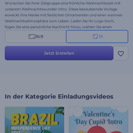
Wünschen Sie Ihrer Zielgruppe eine fröhliche Weihnachtszeit mit
unserem Weihnachtswunder Intro. Diese bezaubernde Vorlage
erweckt Ihre Marke mit festlichen Ornamenten und einer warmen
Weihnachtsatmosphäre zum Leben. Laden Sie Ihr Logo hoch,
fügen Sie eine persönliche Nachricht hinzu, wählen Sie einen
Musiktitel aus, und teilen Sie die Freude der Saison mit nur wenigen
16:9
1:1
Klicks. Perfekt für Festtagsglückwünsche,
Veranstaltungseinladungen, saisonale Beiträge in sozialen
Netzwerken und andere Videos zum Thema Weihnachten. Machen
Jetzt Erstellen
Sie diese Jahreszeit zu etwas ganz Besonderem - erstellen Sie jetzt
Ihr Video!
In der Kategorie
Einladungsvideos