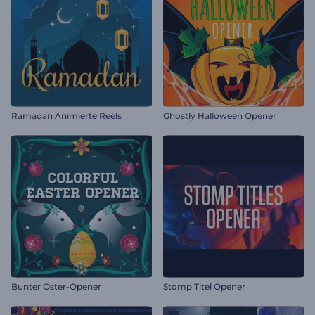
Ramadan Animierte Reels
Ghostly Halloween Opener
Bunter Oster-Opener
Stomp Titel Opener