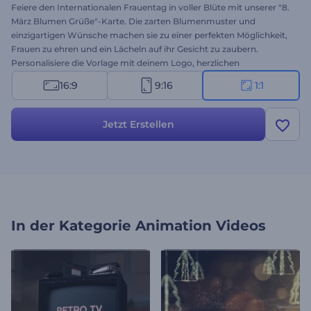
Feiere den Internationalen Frauentag in voller Blüte mit unserer "8.
März Blumen Grüße"-Karte. Die zarten Blumenmuster und
einzigartigen Wünsche machen sie zu einer perfekten Möglichkeit,
Frauen zu ehren und ein Lächeln auf ihr Gesicht zu zaubern.
Personalisiere die Vorlage mit deinem Logo, herzlichen
Nachrichten und fröhlicher Hintergrundmusik, um Liebe und
16:9
9:16
1:1
Wertschätzung mit allen Frauen in deinem Leben zu teilen. Ob für
den persönlichen oder geschäftlichen Gebrauch, diese Vorlage
macht deine Grüße unvergesslich und besonders. Jetzt erstellen!
Jetzt Erstellen
In der Kategorie
Animation Videos