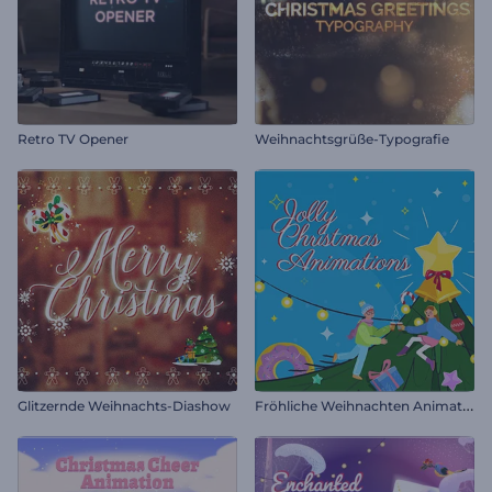
Retro TV Opener
Weihnachtsgrüße-Typografie
F
röhliche Weihnachten Animationen
Glitzernde Weihnachts-Diashow