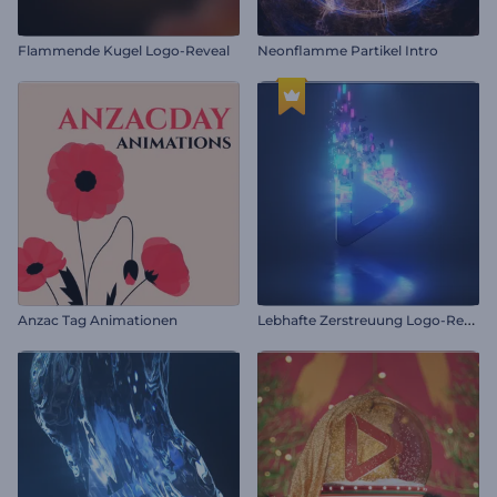
Flammende Kugel Logo-Reveal
Neonflamme Partikel Intro
L
ebhafte Zerstreuung Logo-Reveal
Anzac Tag Animationen