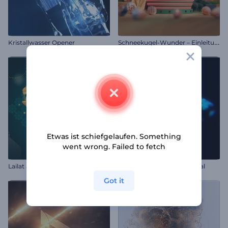
S
chneekugel-Wunder – Einleitung
Kristallwasser Opener
Etwas ist schiefgelaufen. Something
went wrong. Failed to fetch
Lailat al Miraj Animationen
Chromatisches Logo-Reveal
Got it