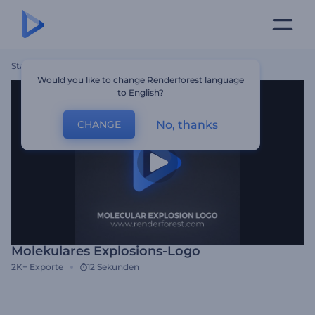
Startseite
Vorlagen
Molekulares Explosions-Logo
Would you like to change Renderforest language
to English?
No, thanks
CHANGE
Molekulares Explosions-Logo
2K+
Exporte
12 Sekunden