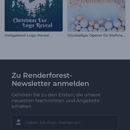
G
lückseliger Opener für Weihnachten
Heiligabend-Logo-Reveal
Zu Renderforest-
Newsletter anmelden
Gehören Sie zu den Ersten, die unsere
neuesten Nachrichten und Angebote
erhalten