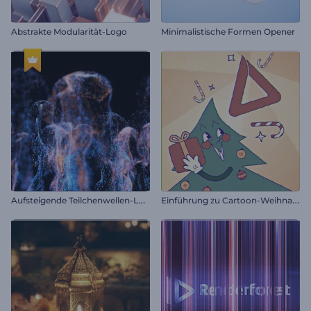
Abstrakte Modularität-Logo
Minimalistische Formen Opener
A
ufsteigende Teilchenwellen-Logo
E
inführung zu Cartoon-Weihnachtsgeschenken