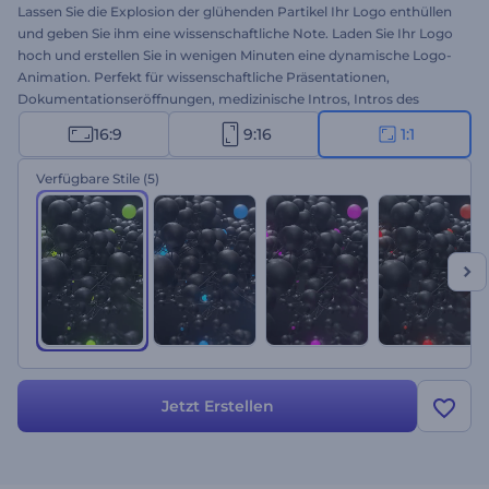
Lassen Sie die Explosion der glühenden Partikel Ihr Logo enthüllen
und geben Sie ihm eine wissenschaftliche Note. Laden Sie Ihr Logo
hoch und erstellen Sie in wenigen Minuten eine dynamische Logo-
Animation. Perfekt für wissenschaftliche Präsentationen,
Dokumentationseröffnungen, medizinische Intros, Intros des
YouTube-Kanals und vieles mehr. Die Erstellung einer glatten Logo-
16:9
9:16
1:1
Animation ist mit derm Molekularen Explosions-Logo nur ein paar
Klicks entfernt. Probieren Sie es jetzt aus!
Verfügbare Stile
(5)
Jetzt Erstellen