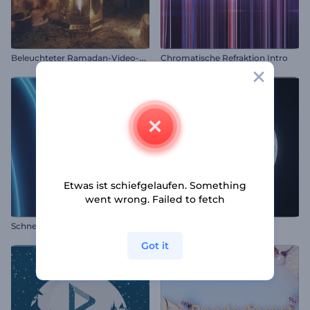
B
eleuchteter Ramadan-Video-Opener
Chromatische Refraktion Intro
Etwas ist schiefgelaufen. Something
went wrong. Failed to fetch
Schnelles Intro für Neonebenen
Fließendes Logo-Reveal
Got it