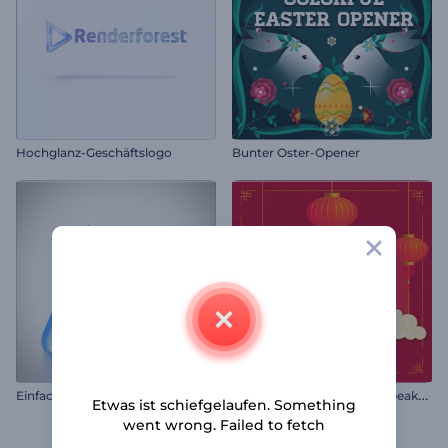
Hochglanz-Geschäftslogo
Bunter Oster-Opener
C
hinesisches Neujahr Werbeaktion
Einfache Umrisse Logo Reveal
Etwas ist schiefgelaufen. Something
went wrong. Failed to fetch