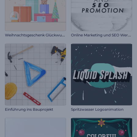
W
eihnachtsgeschenk Glückwunschkarte
O
nline Marketing und SEO Werbung
Einführung ins Bauprojekt
Spritzwasser Logoanimation