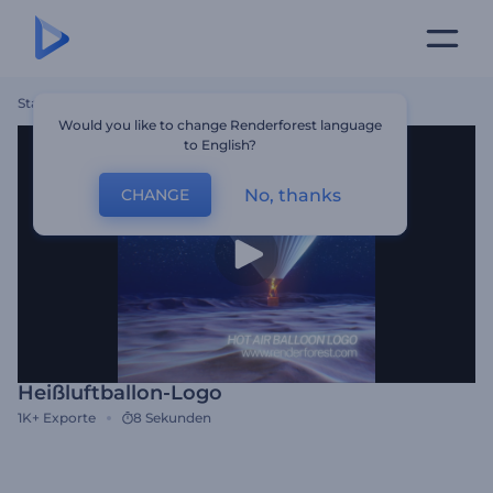
Startseite
Vorlagen
Heißluftballon-Logo
Would you like to change Renderforest language
to English?
No, thanks
CHANGE
Heißluftballon-Logo
1K+
Exporte
8 Sekunden