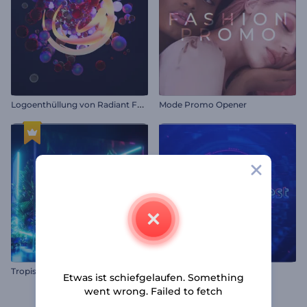
L
ogoenthüllung von Radiant Forms
Mode Promo Opener
Tropisches Neon-Logo
Cyberglitch Opener
Etwas ist schiefgelaufen. Something
went wrong. Failed to fetch