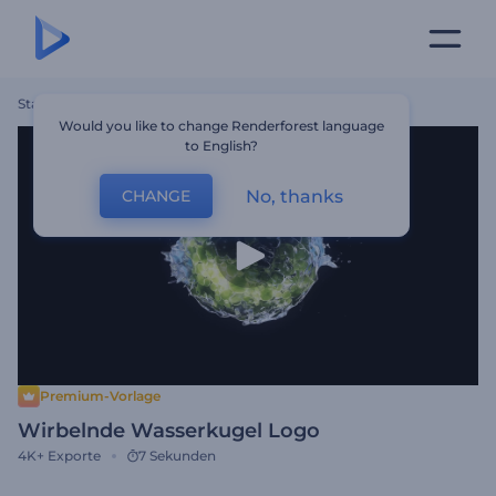
Startseite
Vorlagen
Wirbelnde Wasserkugel Logo
Would you like to change Renderforest language
to English?
No, thanks
CHANGE
Premium-Vorlage
Wirbelnde Wasserkugel Logo
4K+
Exporte
7 Sekunden