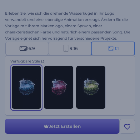
Erleben Sie, wie sich die drehende Wasserkugel in Ihr Logo
verwandelt und eine lebendige Animation erzeugt. Ändern Sie die
Vorlage mit Ihrem Markenlogo, einem Spruch, einer
charakteristischen Farbe und natürlich einem passenden Song. Die
Vorlage eignet sich hervorragend für verschiedene Projekte,
darunter YouTube-Intros, Videoanzeigen,
16:9
9:16
1:1
Präsentationseröffnungen sowie vieles mehr. Probieren Sie es jetzt
aus!
Verfügbare Stile
(3)
Jetzt Erstellen