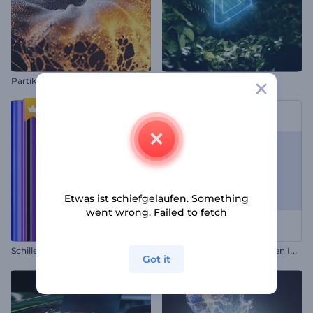
Partikelspritzer Intro
Dramatische Natur Logo
Etwas ist schiefgelaufen. Something
went wrong. Failed to fetch
W
irbelnde farbenfrohe Linien Intro
Schillerndes Glas-Logo
Got it