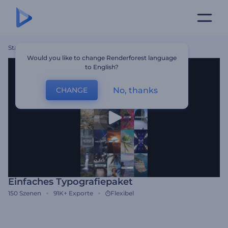
Startseite
Vorlagen
Einfaches Typografiepaket
Would you like to change Renderforest language
to English?
No, thanks
CHANGE
Einfaches Typografiepaket
150
Szenen
91K+
Exporte
Flexibel