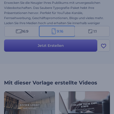
Erwecken Sie die Neugier Ihres Publikums mit unvergesslichen
Videobotschaften. Das Saubere Typografie-Paket hebt Ihre
Präsentationen hervor. Perfekt für YouTube-Kanäle,
Fernsehwerbung, Geschäftspromotionen, Blogs und vieles mehr.
Laden Sie Ihre Medien hoch und erhalten Sie innerhalb weniger
Minuten ein dynamisches und stilvolles Typografie-Video. Erstellen
16:9
9:16
1:1
Sie sofort kostenlos eine einzigartige Videobotschaft!
Jetzt Erstellen
Mit dieser Vorlage erstellte Videos