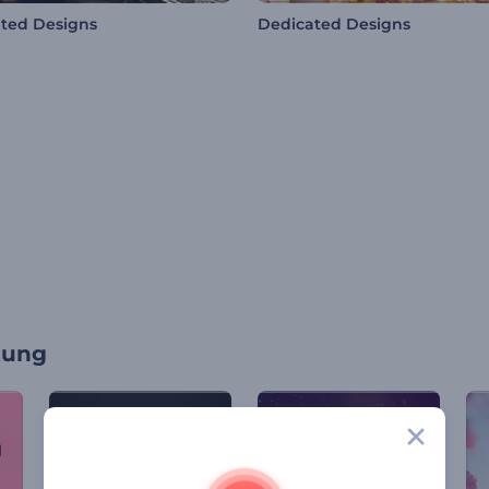
ted Designs
Dedicated Designs
tung