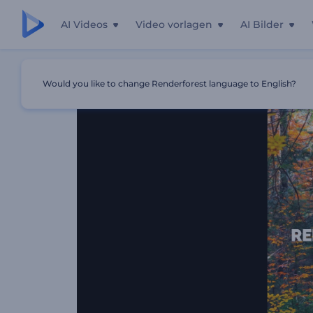
AI Videos
Video vorlagen
AI Bilder
Startseite
Vorlagen
Zersplitterte Übergänge Diashow
Would you like to change Renderforest language to English?