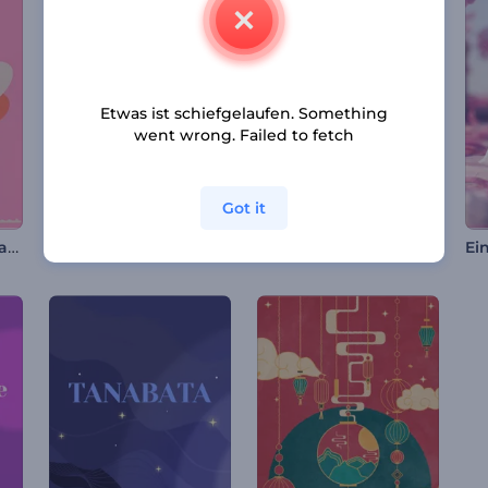
Etwas ist schiefgelaufen. Something
went wrong. Failed to fetch
Got it
Valentinstag-Reel-Paket
Podcast Veröffentlichung Intro
Glitzernde Weihnachten Typografie