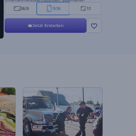
Unternehmensübertragungen, allgemeinen
Präsentationen und anderen
16:9
9:16
1:1
Unternehmensprojekten. Lassen Sie Ihr Publikum
staunen. Ihre Erfolgsgeschichte beginnt hier!
Probieren Sie es noch heute kostenlos aus.
Jetzt Erstellen