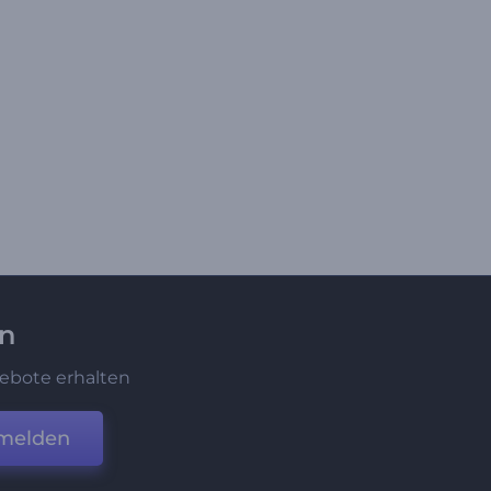
en
ebote erhalten
melden