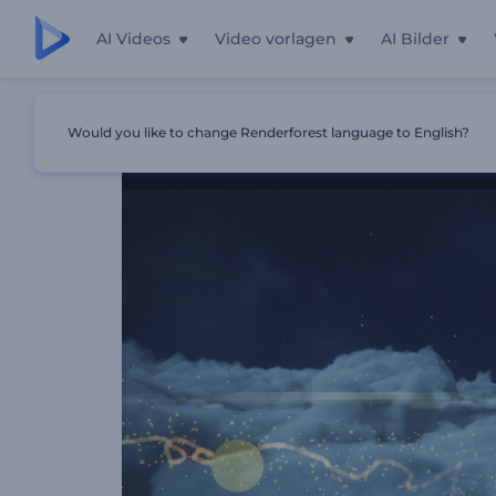
AI Videos
Video vorlagen
AI Bilder
Startseite
Vorlagen
Wolken-Wünsche Logo-Enthüllun
Would you like to change Renderforest language to English?