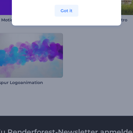
Got it
 Motion Logo Reveal
Hölzerne Osterhasen Intro
spur Logoanimation
u Renderforest-Newsletter anmeld