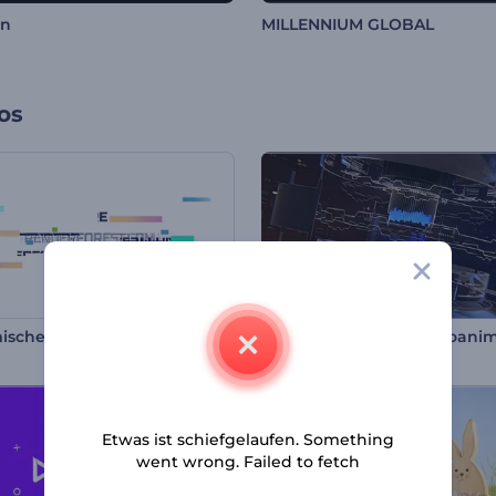
in
MILLENNIUM GLOBAL
os
sche Pixel Logo
Etwas ist schiefgelaufen. Something
went wrong. Failed to fetch