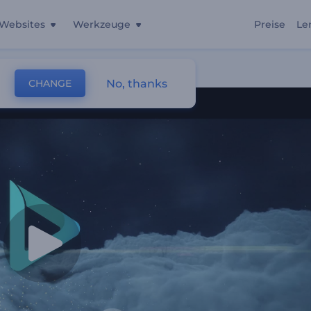
Websites
Werkzeuge
Preise
Le
g
No, thanks
CHANGE