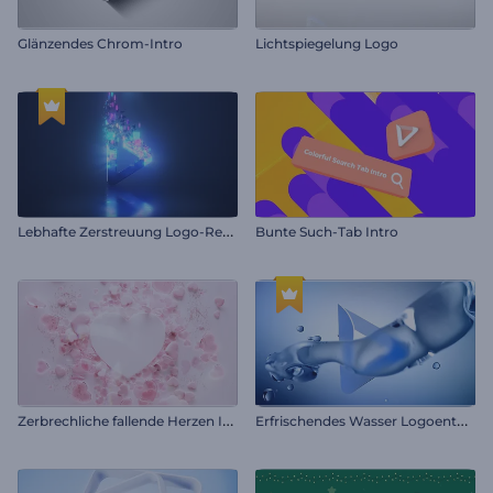
Glänzendes Chrom-Intro
Lichtspiegelung Logo
L
ebhafte Zerstreuung Logo-Reveal
Bunte Such-Tab Intro
Z
erbrechliche fallende Herzen Intro
E
rfrischendes Wasser Logoenthüllung