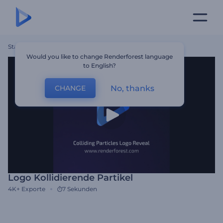
Startseite
Vorlagen
Logo Kollidierende Partikel
Would you like to change Renderforest language
to English?
No, thanks
CHANGE
Logo Kollidierende Partikel
4K+
Exporte
7 Sekunden