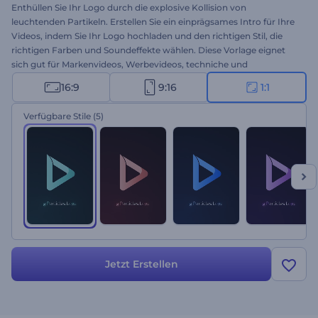
Enthüllen Sie Ihr Logo durch die explosive Kollision von
leuchtenden Partikeln. Erstellen Sie ein einprägsames Intro für Ihre
Videos, indem Sie Ihr Logo hochladen und den richtigen Stil, die
richtigen Farben und Soundeffekte wählen. Diese Vorlage eignet
sich gut für Markenvideos, Werbevideos, techniche und
wissenschaftliche YouTube-Kanäle und vieles mehr. Gestalten Sie
16:9
9:16
1:1
Ihr Logo!
Verfügbare Stile
(5)
Jetzt Erstellen