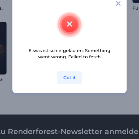
Minimalistischer Logo Opener
Neonflamme Partikel Intro
Podcast Opener
Etwas ist schiefgelaufen. Something
went wrong. Failed to fetch
Got it
Flammen Partikel Intro
Vibrierende Visuals Intro
Mode Promo Opener
u Renderforest-Newsletter anmeld