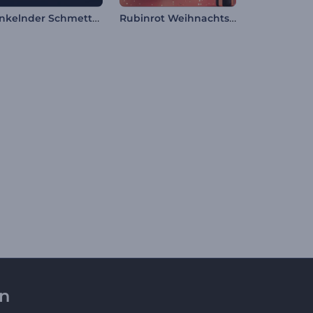
Funkelnder Schmetterling – Intro
Rubinrot Weihnachtslogo
en