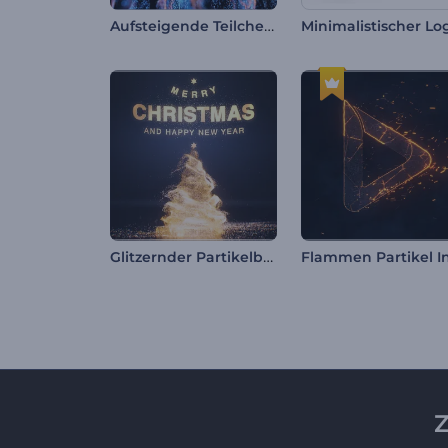
Aufsteigende Teilchenwellen-Logo
Glitzernder Partikelbaum Intro
Z