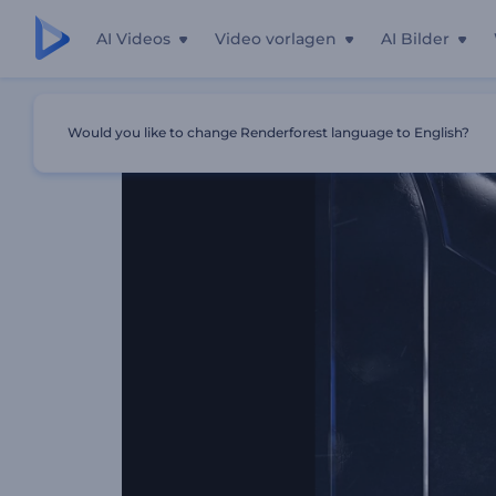
AI Videos
Video vorlagen
AI Bilder
Startseite
Vorlagen
Dunkles, Filmisches Intro
Would you like to change Renderforest language to English?