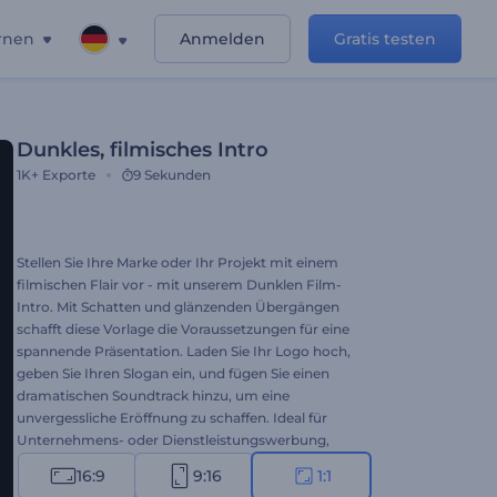
rnen
Anmelden
Gratis testen
Dunkles, filmisches Intro
1K+
Exporte
9 Sekunden
Stellen Sie Ihre Marke oder Ihr Projekt mit einem
filmischen Flair vor - mit unserem Dunklen Film-
Intro. Mit Schatten und glänzenden Übergängen
schafft diese Vorlage die Voraussetzungen für eine
spannende Präsentation. Laden Sie Ihr Logo hoch,
geben Sie Ihren Slogan ein, und fügen Sie einen
dramatischen Soundtrack hinzu, um eine
unvergessliche Eröffnung zu schaffen. Ideal für
Unternehmens- oder Dienstleistungswerbung,
Intros oder Outros von Kanälen, filmische
16:9
9:16
1:1
Eröffnungen und vieles mehr. Erstellen Sie jetzt und