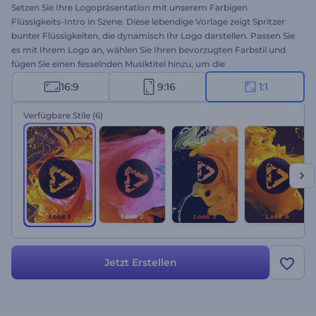
Setzen Sie Ihre Logopräsentation mit unserem Farbigen
Flüssigkeits-Intro in Szene. Diese lebendige Vorlage zeigt Spritzer
bunter Flüssigkeiten, die dynamisch Ihr Logo darstellen. Passen Sie
es mit Ihrem Logo an, wählen Sie Ihren bevorzugten Farbstil und
fügen Sie einen fesselnden Musiktitel hinzu, um die
Aufmerksamkeit der Zuschauer von Anfang an zu gewinnen.
16:9
9:16
1:1
Perfekt geeignet für Produkt- oder Dienstleistungswerbung, Intros
oder Outros von Kanälen, Präsentationseröffnungen, TV-Spots und
Verfügbare Stile
(6)
vieles mehr. Probieren Sie es jetzt aus!
Jetzt Erstellen