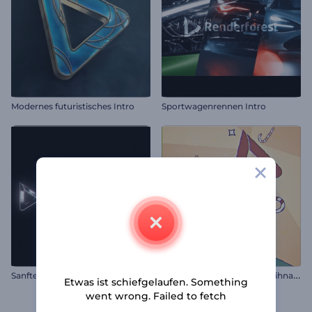
Modernes futuristisches Intro
Sportwagenrennen Intro
E
inführung zu Cartoon-Weihnachtsgeschenken
Sanftes Licht Logo Reveal
Etwas ist schiefgelaufen. Something
went wrong. Failed to fetch