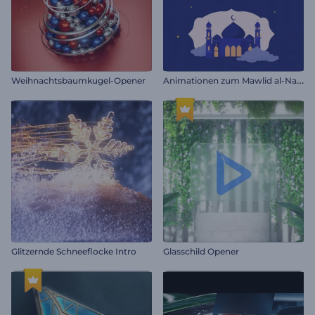
A
nimationen zum Mawlid al-Nabi
Weihnachtsbaumkugel-Opener
Glitzernde Schneeflocke Intro
Glasschild Opener