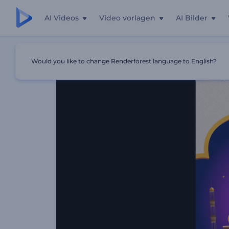
AI Videos
Video vorlagen
AI Bilder
Startseite
Vorlagen
Farbenfroher Ramadan-Video-Ope
Would you like to change Renderforest language to English?