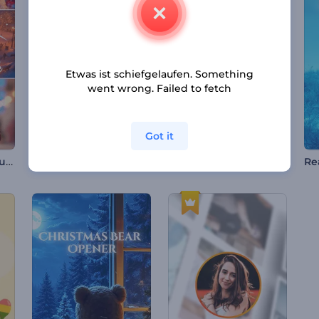
Etwas ist schiefgelaufen. Something
went wrong. Failed to fetch
Got it
Kind Weihnachtsfiguren-Paket
Dynamisches Promo für die Mobile App
Horrorfilm Trailer