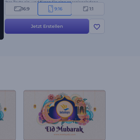
Ihre Texte ein, und fügen Sie eine energiegeladene
Hintergrundmusik hinzu, um die feierliche
16:9
9:16
1:1
Atmosphäre zu vervollständigen. Erstellen Sie jetzt
und verbreiten Sie den Geist des Ramadan!
Jetzt Erstellen