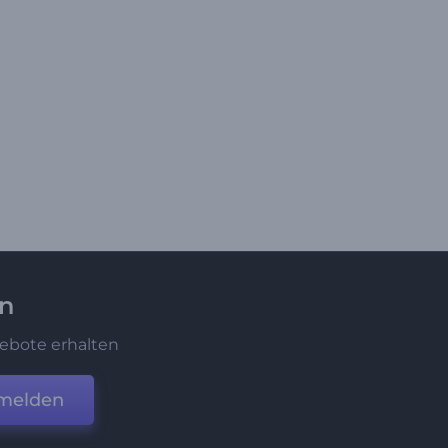
en
ebote erhalten
melden