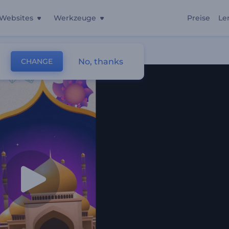
Websites
Werkzeuge
Preise
Le
ner
No, thanks
CHANGE