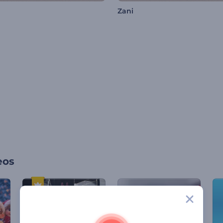
Zani
eos