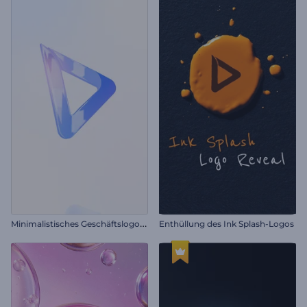
M
inimalistisches Geschäftslogo-Reveal
Enthüllung des Ink Splash-Logos