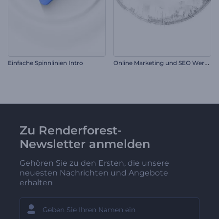
O
nline Marketing und SEO Werbung
Einfache Spinnlinien Intro
Zu Renderforest-
Newsletter anmelden
Gehören Sie zu den Ersten, die unsere
neuesten Nachrichten und Angebote
erhalten