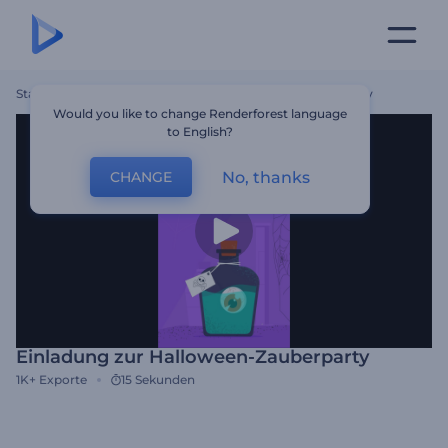
Startseite
Vorlagen
Einladung Zur Halloween-Zauberparty
Would you like to change Renderforest language
to English?
No, thanks
CHANGE
Einladung zur Halloween-Zauberparty
1K+
Exporte
15 Sekunden