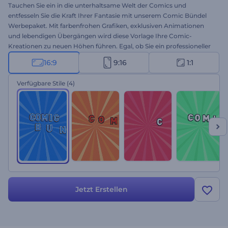
Tauchen Sie ein in die unterhaltsame Welt der Comics und
entfesseln Sie die Kraft Ihrer Fantasie mit unserem Comic Bündel
Werbepaket. Mit farbenfrohen Grafiken, exklusiven Animationen
und lebendigen Übergängen wird diese Vorlage Ihre Comic-
Kreationen zu neuen Höhen führen. Egal, ob Sie ein professioneller
Geschichtenerzähler oder ein leidenschaftlicher Neuling sind, mit
16:9
9:16
1:1
dieser benutzerfreundlichen Vorlage wird die Erstellung Ihrer
einzigartigen Storyline zum Kinderspiel. Wählen Sie die Szenen aus,
Verfügbare Stile
(4)
die Ihren Ideen entsprechen, geben Sie Ihre Texte ein, und schließen
Sie Ihr Video mit einem peppigen Musiktitel und Ihrer eigenen
Stimme ab. Fesseln Sie Ihr Publikum und sorgen Sie dafür, dass es
Ihrer nächsten Veröffentlichung entgegenfiebert - mit Promos, die
sich sehen lassen können. Probieren Sie es jetzt aus!
Jetzt Erstellen