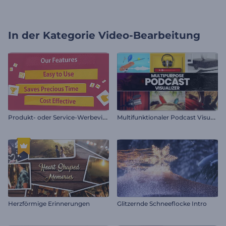
In der Kategorie
Video-Bearbeitung
P
rodukt- oder Service-Werbevideo
M
ultifunktionaler Podcast Visualisierer
Herzförmige Erinnerungen
Glitzernde Schneeflocke Intro