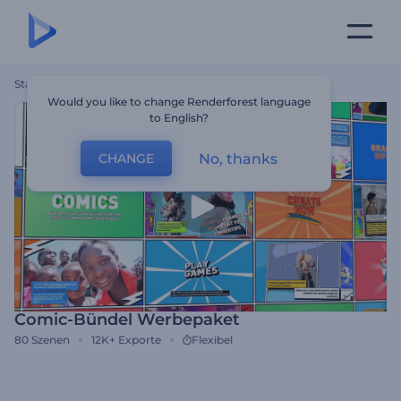
Startseite
Vorlagen
Comic-Bündel Werbepaket
Would you like to change Renderforest language
to English?
No, thanks
CHANGE
Comic-Bündel Werbepaket
80
Szenen
12K+
Exporte
Flexibel