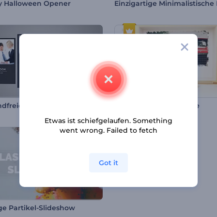
y Halloween Opener
Einwandfreies Set für Unternehmen
Intro Elegante Eheringe
Etwas ist schiefgelaufen. Something
went wrong. Failed to fetch
Got it
ige Partikel-Slideshow