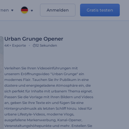
rnen
Anmelden
Gratis testen
Urban Grunge Opener
4K+
Exporte
12 Sekunden
Verleihen Sie Ihren Videoeinführungen mit
unserem Eröffnungsvideo "Urban Grunge" ein
modernes Flair. Tauchen Sie Ihr Publikum in eine
düstere und energiegeladene Atmosphäre ein, die
sich perfekt für Inhalte mit urbanem Thema eignet.
Passen Sie die Vorlage mit Ihren Bildern und Videos
an, geben Sie Ihre Texte ein und fügen Sie eine
Hintergrundmusik als letzten Schliff hinzu. Ideal für
urbane Lifestyle-Videos, moderne Vlogs,
ausgefallene Markenwerbung, Kanal-Opener,
Veranstaltungshöhepunkte und mehr. Erstellen Sie