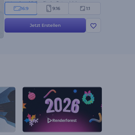
jetzt und erschließen Sie das Potenzial der
16:9
9:16
1:1
dynamischen Grunge-Ästhetik!
Jetzt Erstellen