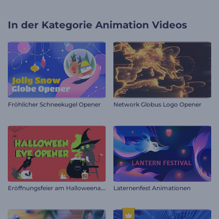
In der Kategorie
Animation Videos
Fröhlicher Schneekugel Opener
Network Globus Logo Opener
E
röffnungsfeier am Halloweenabend
Laternenfest Animationen