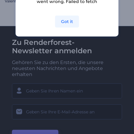
Valentine's Herzen Logo Reveal
Schell-Typographie-Paket
went wrong. Failed to fetch
Got it
Zu Renderforest-
Newsletter anmelden
Gehören Sie zu den Ersten, die unsere
neuesten Nachrichten und Angebote
erhalten