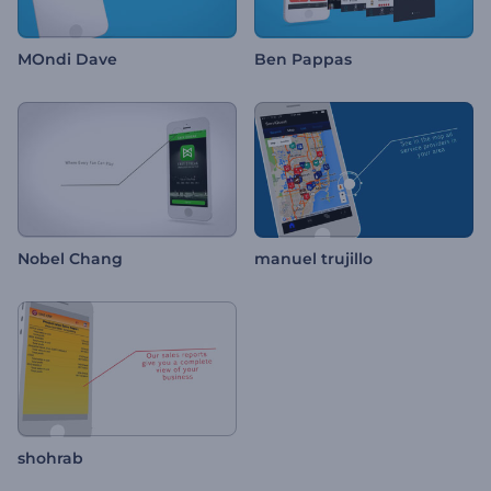
MOndi Dave
Ben Pappas
Nobel Chang
manuel trujillo
shohrab