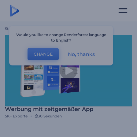
Startseite
Vorlagen
Werbung Mit Zeitgemäßer App
Would you like to change Renderforest language
to English?
No, thanks
CHANGE
Werbung mit zeitgemäßer App
5K+
Exporte
30 Sekunden