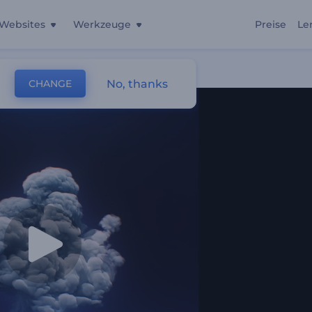
Websites
Werkzeuge
Preise
Le
No, thanks
CHANGE