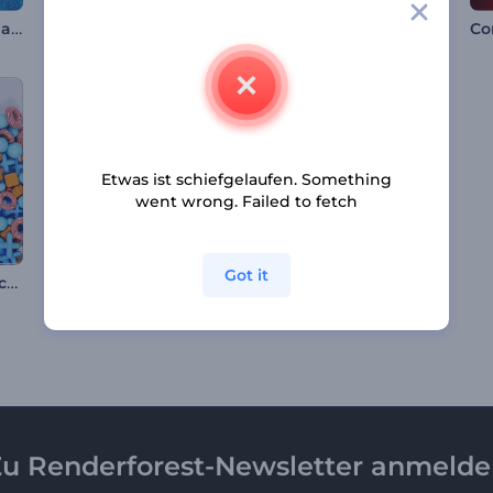
Realistisches Osterhasen Intro
Zellteilung Logo Reveal
Digitale Logo-Animation
Co
Etwas ist schiefgelaufen. Something
went wrong. Failed to fetch
Got it
Dynamisches Tic-Tac-Toe Intro
Podcast Opener
Asteroid Crash Intro
u Renderforest-Newsletter anmeld