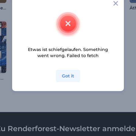
Schneekugel-Wunder – Einleitung
Flüssige Partikel Logo Reveal
Designer-Logo-Reveal
Etwas ist schiefgelaufen. Something
went wrong. Failed to fetch
Got it
Kinetische Rahmen Opener
80er Jahre Funky Logo
Schnelle Logoanimation
u Renderforest-Newsletter anmeld