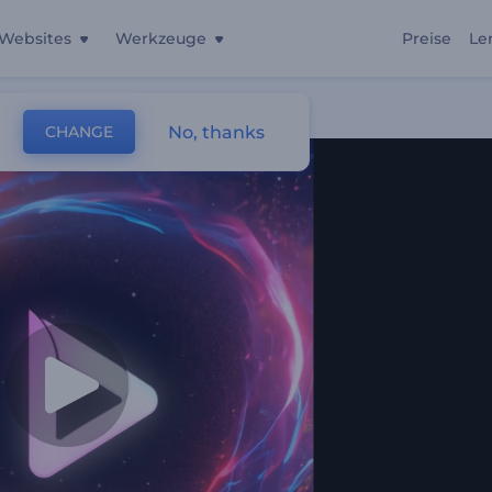
Websites
Werkzeuge
Preise
Le
ro
No, thanks
CHANGE