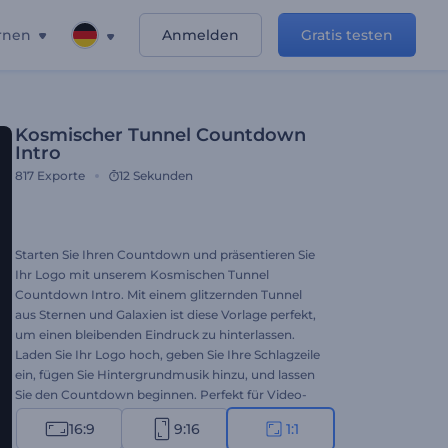
rnen
Anmelden
Gratis testen
Kosmischer Tunnel Countdown
Intro
817
Exporte
12 Sekunden
Starten Sie Ihren Countdown und präsentieren Sie
Ihr Logo mit unserem Kosmischen Tunnel
Countdown Intro. Mit einem glitzernden Tunnel
aus Sternen und Galaxien ist diese Vorlage perfekt,
um einen bleibenden Eindruck zu hinterlassen.
Laden Sie Ihr Logo hoch, geben Sie Ihre Schlagzeile
ein, fügen Sie Hintergrundmusik hinzu, und lassen
Sie den Countdown beginnen. Perfekt für Video-
Intros, besondere Ankündigungen, Live-Events,
16:9
9:16
1:1
Präsentationseröffnungen, neue