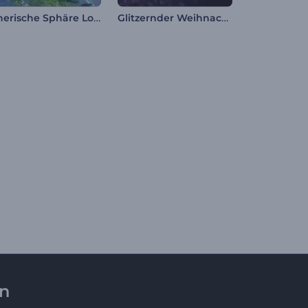
Ätherische Sphäre Logo Reveal
Glitzernder Weihnachtsbaum-Intro
en