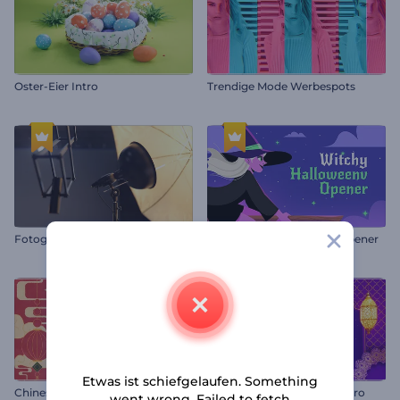
Oster-Eier Intro
Trendige Mode Werbespots
Fotografenlogo Intro
Hexenhafter Halloween-Opener
Etwas ist schiefgelaufen. Something
Chinesisches Neujahrsfest
Dynamisches Ramadan Intro
went wrong. Failed to fetch