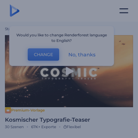
Startseite
Vorlagen
Kosmischer Typografie-Teaser
Would you like to change Renderforest language
to English?
No, thanks
CHANGE
Premium-Vorlage
Kosmischer Typografie-Teaser
30
Szenen
67K+
Exporte
Flexibel