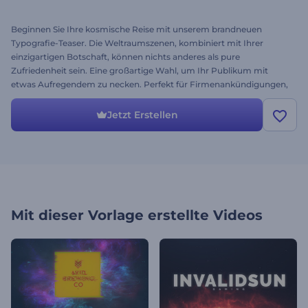
Beginnen Sie Ihre kosmische Reise mit unserem brandneuen
Typografie-Teaser. Die Weltraumszenen, kombiniert mit Ihrer
einzigartigen Botschaft, können nichts anderes als pure
Zufriedenheit sein. Eine großartige Wahl, um Ihr Publikum mit
etwas Aufregendem zu necken. Perfekt für Firmenankündigungen,
TV-Spots, Filmtrailer und vieles mehr. Wählen Sie die gewünschten
Szenen aus, fügen Sie Ihren Text hinzu, wählen Sie ein episches
Jetzt Erstellen
Musikstück aus und laden Sie Ihr einzigartiges Video herunter!
Fühlen Sie den kosmischen Geist heute kostenlos!
Mit dieser Vorlage erstellte Videos