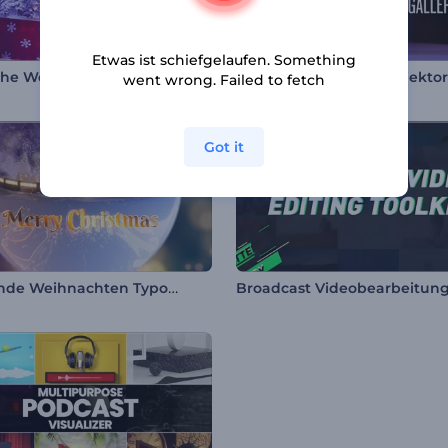
Etwas ist schiefgelaufen. Something
Magische Weihnachts-Schneekugel
Galerie für Vintage-Projekto
went wrong. Failed to fetch
Got it
Glitzernde Weihnachten Typografie