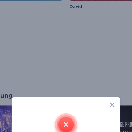
David
tung