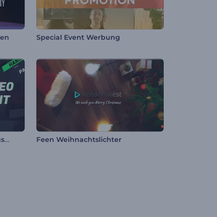
ren
Special Event Werbung
Broadcast Videobearbeitungs-Toolkit
Feen Weihnachtslichter