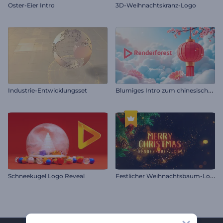
Oster-Eier Intro
3D-Weihnachtskranz-Logo
B
lumiges Intro zum chinesischen Neujahr
Industrie-Entwicklungsset
F
estlicher Weihnachtsbaum-Logo
Schneekugel Logo Reveal