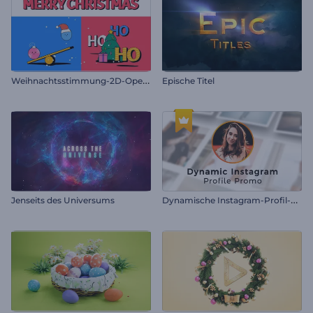
W
eihnachtsstimmung-2D-Opener
Epische Titel
D
ynamische Instagram-Profil-Promo
Jenseits des Universums