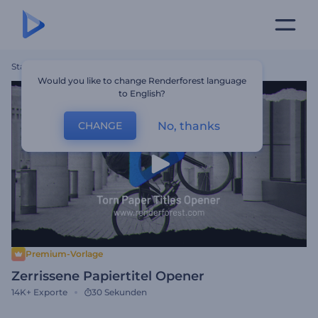
Startseite
Vorlagen
Zerrissene Papiertitel Opener
Would you like to change Renderforest language
to English?
No, thanks
CHANGE
Premium-Vorlage
Zerrissene Papiertitel Opener
14K+
Exporte
30 Sekunden