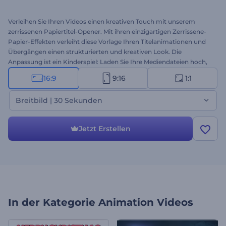
Verleihen Sie Ihren Videos einen kreativen Touch mit unserem
zerrissenen Papiertitel-Opener. Mit ihren einzigartigen Zerrissene-
Papier-Effekten verleiht diese Vorlage Ihren Titelanimationen und
Übergängen einen strukturierten und kreativen Look. Die
Anpassung ist ein Kinderspiel: Laden Sie Ihre Mediendateien hoch,
geben Sie Ihre Texte ein, wählen Sie eine Hintergrundmusik aus
16:9
9:16
1:1
unserer Musikbibliothek oder fügen Sie Ihre Stimme ein. Es ist eine
ausgezeichnete Wahl für kreative Projekte,
Breitbild | 30 Sekunden
Veranstaltungseröffnungen, Werbevideos, Beiträge für soziale
Medien und vieles mehr. Erstellen Sie jetzt eindrucksvolle Intros mit
dem Torn Paper Titles Opener!
Jetzt Erstellen
In der Kategorie
Animation Videos