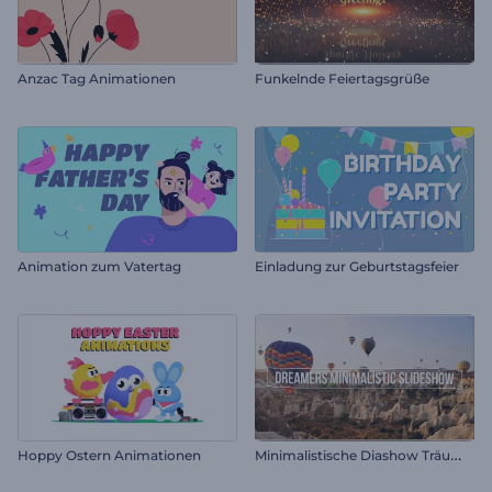
Anzac Tag Animationen
Funkelnde Feiertagsgrüße
Animation zum Vatertag
Einladung zur Geburtstagsfeier
M
inimalistische Diashow Träumer
Hoppy Ostern Animationen