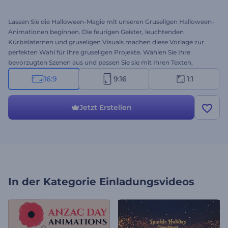
Lassen Sie die Halloween-Magie mit unseren Gruseligen Halloween-
Animationen beginnen. Die feurigen Geister, leuchtenden
Kürbislaternen und gruseligen Visuals machen diese Vorlage zur
perfekten Wahl für Ihre gruseligen Projekte. Wählen Sie Ihre
bevorzugten Szenen aus und passen Sie sie mit Ihren Texten,
Mediendateien, Ihrem Logo und gespenstischer Musik an, um ein
16:9
9:16
1:1
wahrhaft schauriges Urlaubsvideo zu erstellen. Perfekt für
Einladungen zu Halloween-Partys, Grußvideos, Intros zum Thema
Horror und viele andere Projekte. Jetzt erstellen!
Jetzt Erstellen
In der Kategorie
Einladungsvideos