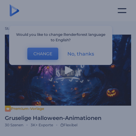
Startseite
Vorlagen
Gruselige Halloween-Animationen
Would you like to change Renderforest language
to English?
No, thanks
CHANGE
Premium-Vorlage
Gruselige Halloween-Animationen
30
Szenen
3K+
Exporte
Flexibel