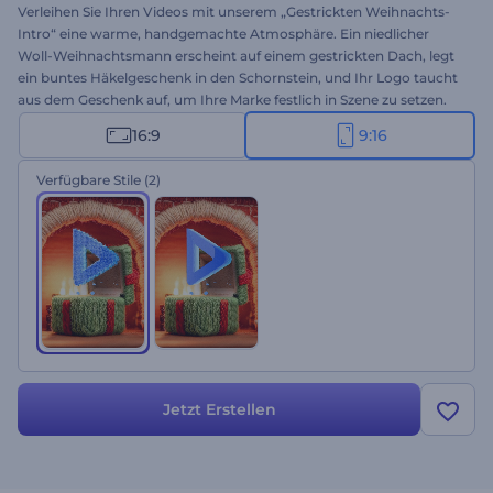
Verleihen Sie Ihren Videos mit unserem „Gestrickten Weihnachts-
Intro“ eine warme, handgemachte Atmosphäre. Ein niedlicher
Woll-Weihnachtsmann erscheint auf einem gestrickten Dach, legt
ein buntes Häkelgeschenk in den Schornstein, und Ihr Logo taucht
aus dem Geschenk auf, um Ihre Marke festlich in Szene zu setzen.
Passen Sie das Intro ganz einfach an, indem Sie Ihr Logo, Ihre
16:9
9:16
Weihnachtsbotschaft und Hintergrundmusik hinzufügen. Perfekt
für Marken-Weihnachtsvideos, Grußkarten, fröhliche Social-Media-
Verfügbare Stile
(2)
Posts und andere Projekte rund um die Feiertage. Jetzt loslegen!
Jetzt Erstellen