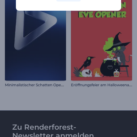
M
inimalistischer Schatten Opener
E
röffnungsfeier am Halloweenabend
Zu Renderforest-
Newsletter anmelden