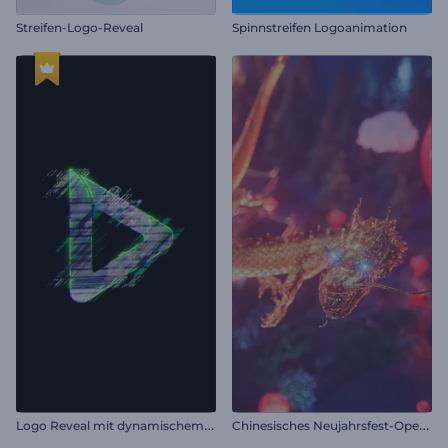
Streifen-Logo-Reveal
Spinnstreifen Logoanimation
L
ogo Reveal mit dynamischem Glitch
C
hinesisches Neujahrsfest-Opener