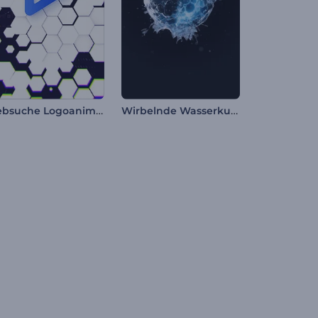
Websuche Logoanimation
Wirbelnde Wasserkugel Logo