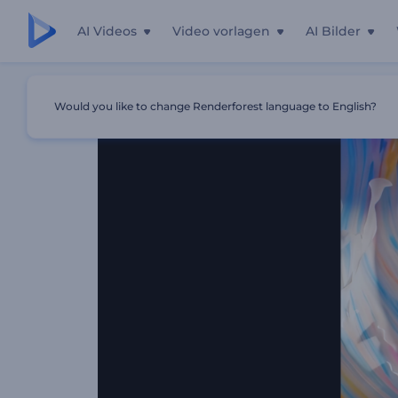
AI Videos
Video vorlagen
AI Bilder
Startseite
Vorlagen
Pastellkunst-Logo-Enthüllung
Would you like to change Renderforest language to English?