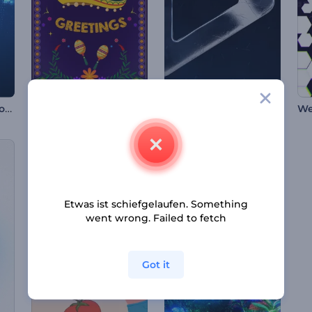
Digitale Globus-Logo-Animation
Cinco de Mayo Grußkarte
Dunkles, filmisches Intro
Etwas ist schiefgelaufen. Something
went wrong. Failed to fetch
Got it