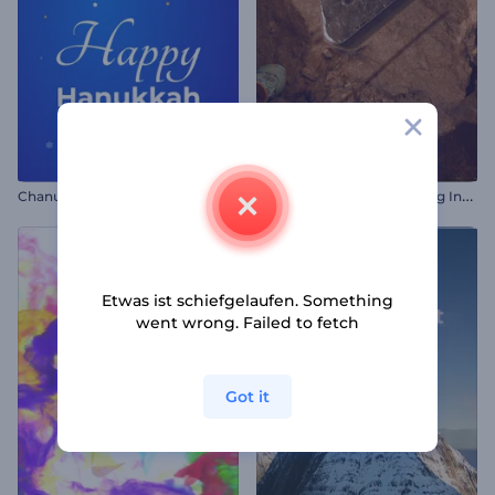
A
rchäologische Ausgrabung Intro
Chanukka Glückwunsch Reels
Etwas ist schiefgelaufen. Something
went wrong. Failed to fetch
Got it