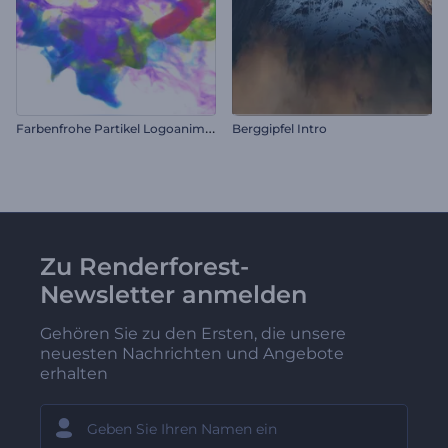
F
arbenfrohe Partikel Logoanimation
Berggipfel Intro
Zu Renderforest-
Newsletter anmelden
Gehören Sie zu den Ersten, die unsere
neuesten Nachrichten und Angebote
erhalten