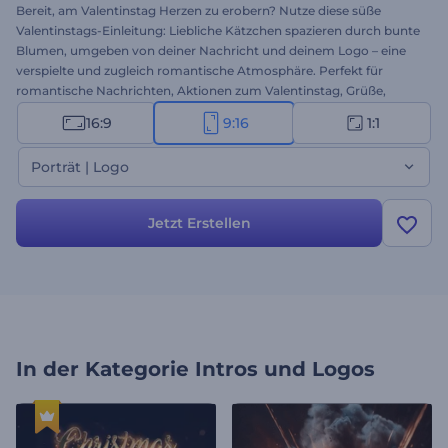
Bereit, am Valentinstag Herzen zu erobern? Nutze diese süße
Valentinstags-Einleitung: Liebliche Kätzchen spazieren durch bunte
Blumen, umgeben von deiner Nachricht und deinem Logo – eine
verspielte und zugleich romantische Atmosphäre. Perfekt für
romantische Nachrichten, Aktionen zum Valentinstag, Grüße,
Social-Media-Posts und vieles mehr. Wähle zwischen Logo- und
16:9
9:16
1:1
Fotoversion und personalisiere die Einleitung mit deinem Logo,
Foto, deiner Nachricht und Hintergrundmusik. Jetzt erstellen und
Porträt | Logo
Liebe verbreiten!
Jetzt Erstellen
In der Kategorie
Intros und Logos