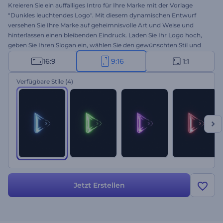
Kreieren Sie ein auffälliges Intro für Ihre Marke mit der Vorlage
"Dunkles leuchtendes Logo". Mit diesem dynamischen Entwurf
versehen Sie Ihre Marke auf geheimnisvolle Art und Weise und
hinterlassen einen bleibenden Eindruck. Laden Sie Ihr Logo hoch,
geben Sie Ihren Slogan ein, wählen Sie den gewünschten Stil und
erhalten Sie eine hochauflösende Logoanimation mit dunklem
16:9
9:16
1:1
Hintergrund und leuchtenden Funken. Perfekt geeignet für
Marken- und Produktwerbung in der Technik, für Präsentationen
Verfügbare Stile
(4)
von Gaming-Kanälen, TV-Spots und vieles mehr. Testen Sie es jetzt!
Jetzt Erstellen