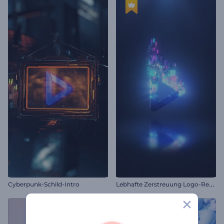
L
ebhafte Zerstreuung Logo-Reveal
Cyberpunk-Schild-Intro