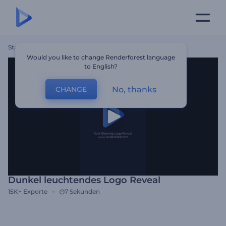
Startseite
Vorlagen
Dunkel Leuchtendes Logo Reveal
Would you like to change Renderforest language
to English?
No, thanks
CHANGE
Dunkel leuchtendes Logo Reveal
15K+
Exporte
7 Sekunden