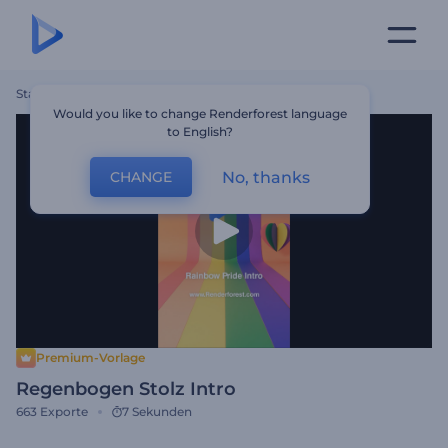
Startseite
Vorlagen
Regenbogen Stolz Intro
Would you like to change Renderforest language
to English?
No, thanks
CHANGE
Premium-Vorlage
Regenbogen Stolz Intro
663
Exporte
7 Sekunden