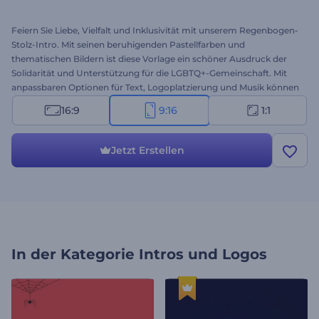
Feiern Sie Liebe, Vielfalt und Inklusivität mit unserem Regenbogen-
Stolz-Intro. Mit seinen beruhigenden Pastellfarben und
thematischen Bildern ist diese Vorlage ein schöner Ausdruck der
Solidarität und Unterstützung für die LGBTQ+-Gemeinschaft. Mit
anpassbaren Optionen für Text, Logoplatzierung und Musik können
Sie dieses Intro an Ihre Botschaft und Identität anpassen. Perfekt
16:9
9:16
1:1
für Veranstaltungen im Pride-Monat, LGBTQ+-Initiativen oder jede
andere Gelegenheit, bei der Sie Botschaften der Liebe und
Gleichheit verbreiten möchten. Probieren Sie es jetzt aus!
Jetzt Erstellen
In der Kategorie
Intros und Logos