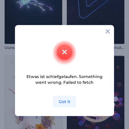
B
ebende Starflight Logoenthüllung
Glühende Streifen-Reveal-Logo
Etwas ist schiefgelaufen. Something
went wrong. Failed to fetch
Got it