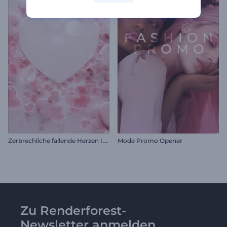
Z
erbrechliche fallende Herzen Intro
Mode Promo Opener
Zu Renderforest-
Newsletter anmelden