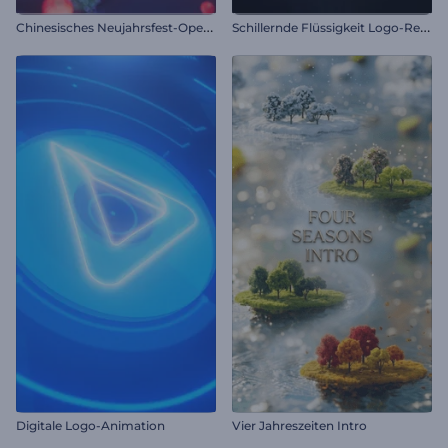
C
hinesisches Neujahrsfest-Opener
S
chillernde Flüssigkeit Logo-Reveal
Digitale Logo-Animation
Vier Jahreszeiten Intro