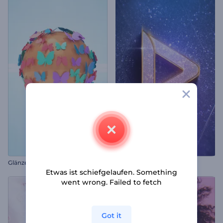
G
länzendes Schmetterlings-Fantasie-Logo
Funkelndes Glitzer-Logo
Etwas ist schiefgelaufen. Something
went wrong. Failed to fetch
Got it