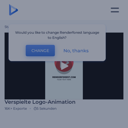
Startseite
Vorlagen
Verspielte Logo-Animation
Would you like to change Renderforest language
to English?
No, thanks
CHANGE
Verspielte Logo-Animation
16K+
Exporte
5 Sekunden