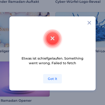
rnder Ramadan-Auftakt
Cyber-Würfel-Logo-Reveal
Glückseliger Opener für Weihnachten
Zerfallender Rauchwürfel-L
Etwas ist schiefgelaufen. Something
went wrong. Failed to fetch
Got it
ll Ramadan Opener