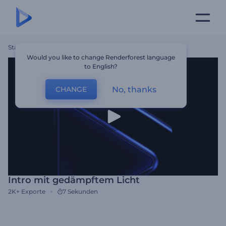
Startseite
Vorlagen
Intro Mit Gedämpftem Licht
Would you like to change Renderforest language
to English?
No, thanks
CHANGE
Intro mit gedämpftem Licht
2K+
Exporte
7 Sekunden