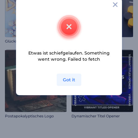
G
lückseliger Opener für Weihnachten
3D Abstrakte Formen Intro
Etwas ist schiefgelaufen. Something
went wrong. Failed to fetch
Got it
Postapokalyptisches Logo
Dynamischer Titel Opener