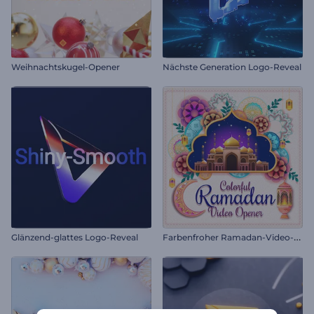
Weihnachtskugel-Opener
Nächste Generation Logo-Reveal
F
arbenfroher Ramadan-Video-Opener
Glänzend-glattes Logo-Reveal