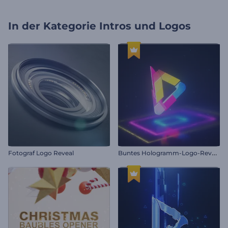
In der Kategorie
Intros und Logos
B
untes Hologramm-Logo-Reveal
Fotograf Logo Reveal