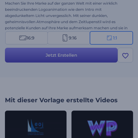
Machen Sie Ihre Marke auf der ganzen Welt mit einer wirklich
beeindruckenden Logoanimation wie dem Intro mit
abgedunkeltem Licht unvergesslich. Mit seiner dunklen,
geheimnisvollen Atmosphäre und dem Zeitlupenstil wird es
potenzielle Kunden auf Ihre Marke aufmerksam machen und sie in
Ehrfurcht erstarren lassen. Diese Logoanimation vermittelt
16:9
9:16
1:1
Leidenschaft, Tatkraft und Kreativität - all das, was für die
Präsentation eines Firmenevents, einer Produkteinführung, einer
Marke oder eines Modeartikels erforderlich ist. Laden Sie Ihr Logo
Jetzt Erstellen
hoch, geben Sie Ihren Slogan ein, und Sie erhalten in wenigen
Minuten ein professionell animiertes Logo. Testen Sie es jetzt!
Mit dieser Vorlage erstellte Videos