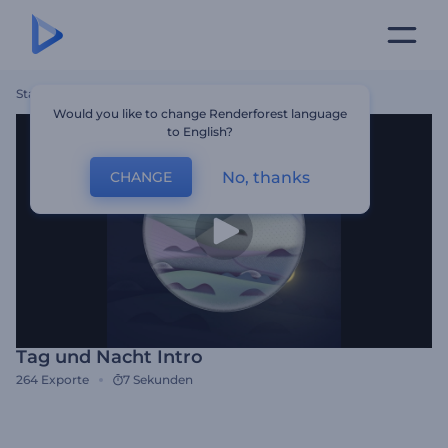
Startseite
Vorlagen
Tag Und Nacht Intro
Would you like to change Renderforest language
to English?
No, thanks
CHANGE
Tag und Nacht Intro
264
Exporte
7 Sekunden