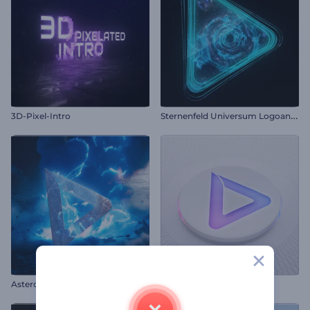
S
ternenfeld Universum Logoanimation
3D-Pixel-Intro
Asteroid Crash Intro
Drucktaste-Logo-Reveal