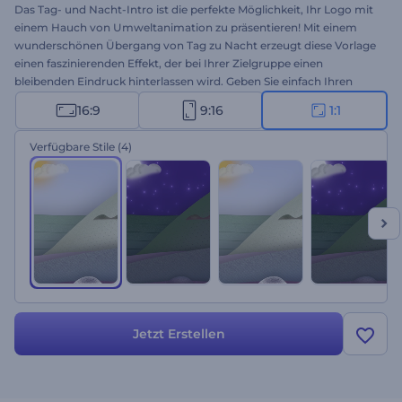
Das Tag- und Nacht-Intro ist die perfekte Möglichkeit, Ihr Logo mit
einem Hauch von Umweltanimation zu präsentieren! Mit einem
wunderschönen Übergang von Tag zu Nacht erzeugt diese Vorlage
einen faszinierenden Effekt, der bei Ihrer Zielgruppe einen
bleibenden Eindruck hinterlassen wird. Geben Sie einfach Ihren
Slogan ein, fügen Sie Ihr Logo hinzu, und sehen Sie zu, wie es mit
16:9
9:16
1:1
natürlichen Effekten und Übergängen zum Leben erwacht. Die
Vorlage eignet sich perfekt für Werbespots von Wildlife-Kanälen,
Verfügbare Stile
(4)
TV-Spots, Präsentationseinleitungen, geografische Intros oder
Outros und vieles mehr. Probieren Sie es noch heute aus und
bringen Sie Ihr Logo in neue Dimensionen!
Jetzt Erstellen