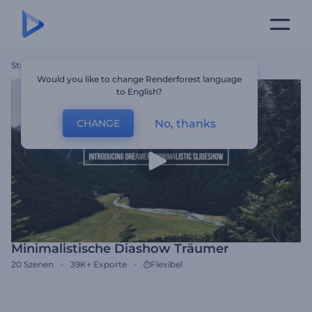
Startseite
Vorlagen
Minimalistische Diashow Träumer
Would you like to change Renderforest language
to English?
No, thanks
CHANGE
Minimalistische Diashow Träumer
20
Szenen
39K+
Exporte
Flexibel