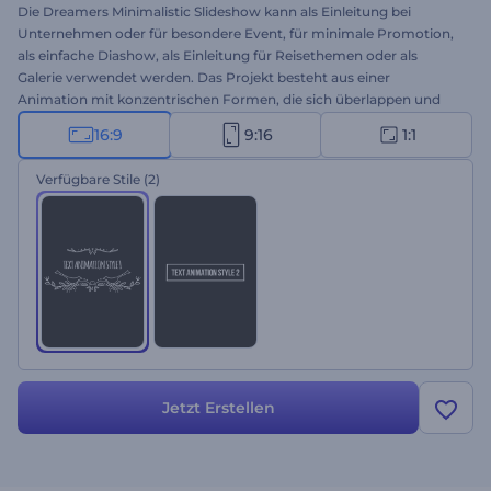
Die Dreamers Minimalistic Slideshow kann als Einleitung bei
Unternehmen oder für besondere Event, für minimale Promotion,
als einfache Diashow, als Einleitung für Reisethemen oder als
Galerie verwendet werden. Das Projekt besteht aus einer
Animation mit konzentrischen Formen, die sich überlappen und
Bilder zeigen, wodurch sie ein einfaches und doch attraktives Video
16:9
9:16
1:1
bilden. Fügen Sie Ihr Bild oder Ihr Video ein, bearbeiten Sie den Text,
wählen Sie Musik oder fügen Sie eigene Musik hinzu und genießen
Verfügbare Stile
(2)
Sie das Ergebnis!
Jetzt Erstellen