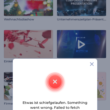
U
nternehmenszeitplan-Präsentation
Weihnachtsdiashow
Einleitung zum Valentinstag
Heißes Musikereignis
Etwas ist schiefgelaufen. Something
F
irmen-Diashow mit Wabenmuster
Muttertag-Animation
went wrong. Failed to fetch