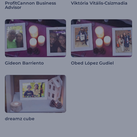
ProfitCannon Business
Viktória Vitális-Csizmadia
Advisor
Gideon Barriento
Obed López Gudiel
dreamz cube