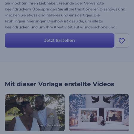
Sie möchten Ihren Liebhaber, Freunde oder Verwandte
beeindrucken? Überspringen Sie all die traditionellen Diashows und
machen Sie etwas originelleres und einzigartiges. Die
Frühlingserinnerungen Diashow ist dazu da, um alle zu
beeindrucken und um Ihre Kreativität auf wunderschöne und
warme Art und Weise zu zeigen. Perfekt für Hochzeiten und
romantische Events, für Diashows mit Familienerinnerungen,
Jetzt Erstellen
Hochzeiten, Ferien, Feste und vieles mehr. Laden Sie einfach Ihre
Bilder und Videos hoch, verändern Sie den Text und schon können
Sie Ihre wertvollsten Erinnerungen mit wunderschönen Bildern des
immergrünen Waldes verbinden. Mit Renderforest - kostenlos!
Mit dieser Vorlage erstellte Videos