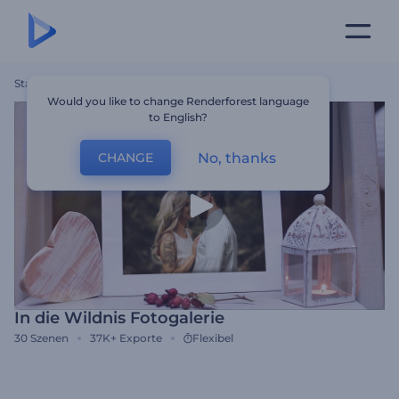
Startseite
Vorlagen
In Die Wildnis Fotogalerie
Would you like to change Renderforest language
to English?
No, thanks
CHANGE
In die Wildnis Fotogalerie
30
Szenen
37K+
Exporte
Flexibel