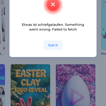
Etwas ist schiefgelaufen. Something
went wrong. Failed to fetch
Got it
Süße Geburtstagserinnerungen
Valentinstag-Reel-Paket
Babyparty Opener