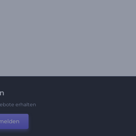
en
ebote erhalten
melden