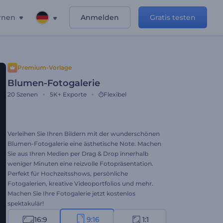
rnen
Anmelden
Gratis testen
Premium-Vorlage
Blumen-Fotogalerie
20
Szenen
5K+
Exporte
Flexibel
Verleihen Sie Ihren Bildern mit der wunderschönen
Blumen-Fotogalerie eine ästhetische Note. Machen
Sie aus Ihren Medien per Drag & Drop innerhalb
weniger Minuten eine reizvolle Fotopräsentation.
Perfekt für Hochzeitsshows, persönliche
Fotogalerien, kreative Videoportfolios und mehr.
Machen Sie Ihre Fotogalerie jetzt kostenlos
spektakulär!
16:9
9:16
1:1