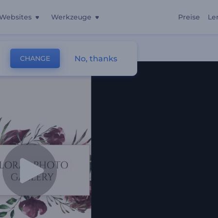
Websites
Werkzeuge
Preise
Le
No, thanks
CHANGE