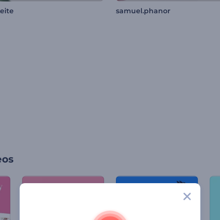
Leite
samuel.phanor
eos