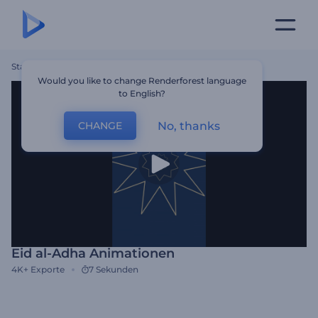
Startseite
Vorlagen
Eid Al-Adha Animationen
Would you like to change Renderforest language
to English?
No, thanks
CHANGE
Eid al-Adha Animationen
4K+
Exporte
7 Sekunden