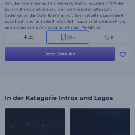
Zeit, das heilige islamische Opferfest Eid al-Adha zu feiern? Mit den
Eid al-Adha-Animationen können Sie Ihre Botschaften zum
Gedenken an das Opfer Ibrahims individuell gestalten. Laden Sie Ihr
Logo hoch, und fügen Sie Ihre Grüße hinzu, um mit wenigen Klicks
eine professionelle Animation zu erhalten. Perfekt für
Feiertagsintros und -grüße, Präsentationseröffnungen,
16:9
9:16
1:1
Einladungen zu Feierlichkeiten und andere Projekte. Dieses
thematische Intro verschwendet keine Minute, um dieses heilige
Fest auf den Punkt zu bringen. Probieren Sie es jetzt aus!
Jetzt Erstellen
In der Kategorie
Intros und Logos