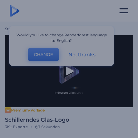
Startseite
Vorlagen
Schillerndes Glas-Logo
Would you like to change Renderforest language
to English?
No, thanks
CHANGE
Premium-Vorlage
Schillerndes Glas-Logo
3K+
Exporte
7 Sekunden