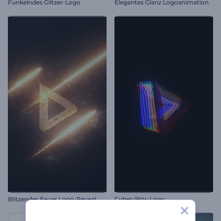
Funkelndes Glitzer-Logo
Elegantes Glanz Logoanimation
Blitzendes Feuer Logo-Reveal
Cyber-Stör-Logo