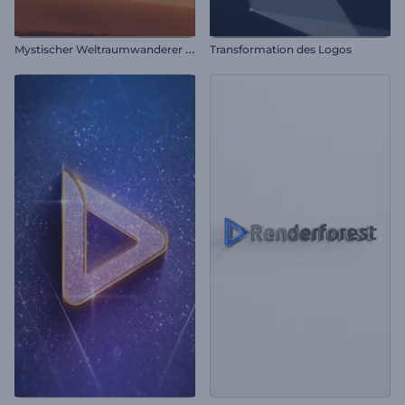
M
ystischer Weltraumwanderer Intro
Transformation des Logos