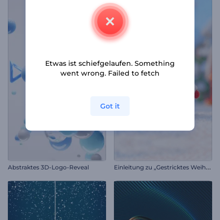
Etwas ist schiefgelaufen. Something
went wrong. Failed to fetch
Got it
E
inleitung zu „Gestricktes Weihnachten“
Abstraktes 3D-Logo-Reveal