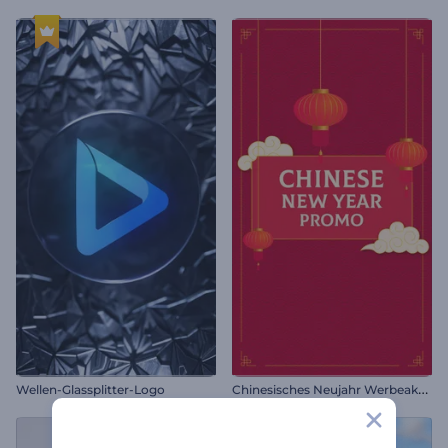
C
hinesisches Neujahr Werbeaktion
Wellen-Glassplitter-Logo