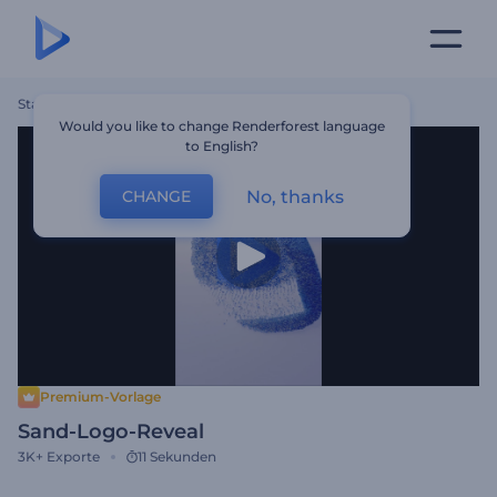
Startseite
Vorlagen
Sand-Logo-Reveal
Would you like to change Renderforest language
to English?
No, thanks
CHANGE
Premium-Vorlage
Sand-Logo-Reveal
3K+
Exporte
11 Sekunden