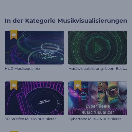
In der Kategorie
Musikvisualisierungen
M
usikvisualisierung: Neon-Beat Wellen
HUD Musikequalizer
3D Streifen Musikvisualisierer
Cybertöne Musik-Visualisierer