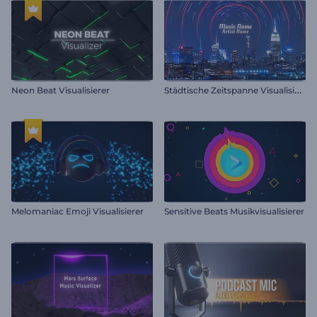
S
tädtische Zeitspanne Visualisierer
Neon Beat Visualisierer
Melomaniac Emoji Visualisierer
Sensitive Beats Musikvisualisierer