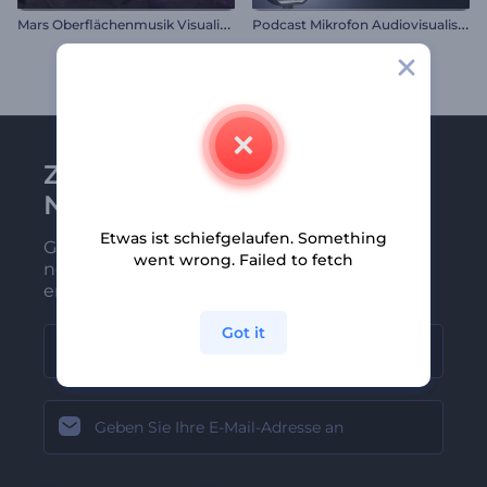
M
ars Oberflächenmusik Visualisierer
P
odcast Mikrofon Audiovisualisierung
Zu Renderforest-
Newsletter anmelden
Etwas ist schiefgelaufen. Something
Gehören Sie zu den Ersten, die unsere
went wrong. Failed to fetch
neuesten Nachrichten und Angebote
erhalten
Got it