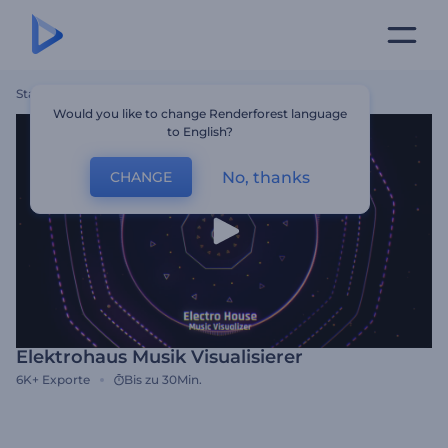
Startseite
Vorlagen
Elektrohaus Musik Visualisierer
Would you like to change Renderforest language
to English?
No, thanks
CHANGE
Elektrohaus Musik Visualisierer
6K+
Exporte
Bis zu 30Min.