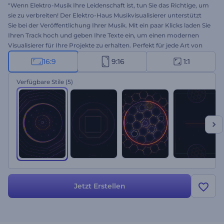
"Wenn Elektro-Musik Ihre Leidenschaft ist, tun Sie das Richtige, um
sie zu verbreiten! Der Elektro-Haus Musikvisualisierer unterstützt
Sie bei der Veröffentlichung Ihrer Musik. Mit ein paar Klicks laden Sie
Ihren Track hoch und geben Ihre Texte ein, um einen modernen
Visualisierer für Ihre Projekte zu erhalten. Perfekt für jede Art von
elektronischer, Hip-Hop- oder Techno-Musik. Verwenden Sie es für
16:9
9:16
1:1
Ihre neuen Tracks, Albumveröffentlichungen, Single-Promos und
viele andere Projekte. Es ist an der Zeit, Ihre musikalische
Verfügbare Stile
(5)
Kreativität mit Ihrer Fangemeinde zu teilen. Probieren Sie diese
Vorlage gleich aus! "
Jetzt Erstellen