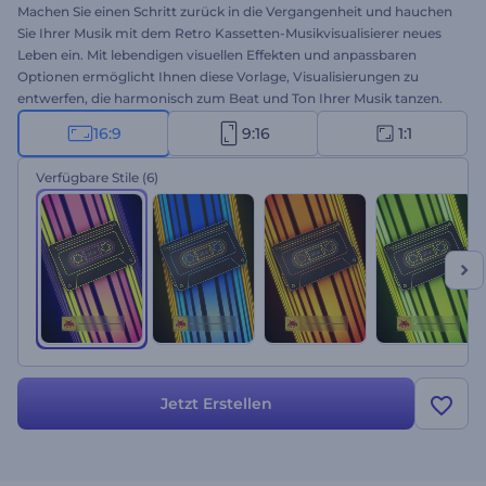
Machen Sie einen Schritt zurück in die Vergangenheit und hauchen
Sie Ihrer Musik mit dem Retro Kassetten-Musikvisualisierer neues
Leben ein. Mit lebendigen visuellen Effekten und anpassbaren
Optionen ermöglicht Ihnen diese Vorlage, Visualisierungen zu
entwerfen, die harmonisch zum Beat und Ton Ihrer Musik tanzen.
Laden Sie Ihren Musiktitel hoch, geben Sie den Namen des Songs
16:9
9:16
1:1
und des Interpreten ein, und entführen Sie Ihr Publikum in ein
fesselndes Reich, in dem Audio und Retro-Visuals nahtlos
Verfügbare Stile
(6)
ineinander übergehen. Perfekt für Musikpromotionen, neue Single-
oder Albumveröffentlichungen, Promotion von traditionellen
Musikkanälen, etc. Erstellen Sie jetzt und verbessern Sie Ihr
Musikerlebnis durch die Kombination von Vergangenheit und
Gegenwart!
Jetzt Erstellen