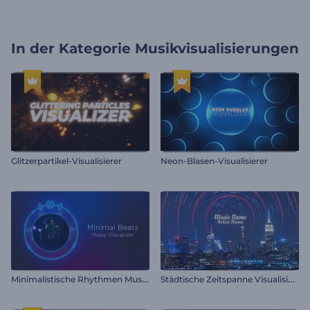
In der Kategorie
Musikvisualisierungen
Glitzerpartikel-Visualisierer
Neon-Blasen-Visualisierer
M
inimalistische Rhythmen Musik-Visualisierer
S
tädtische Zeitspanne Visualisierer