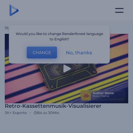
Startseite
Vorlagen
Retro-Kassettenmusik-Visualisierer
Would you like to change Renderforest language
to English?
No, thanks
CHANGE
Retro-Kassettenmusik-Visualisierer
3K+
Exporte
Bis zu 30Min.