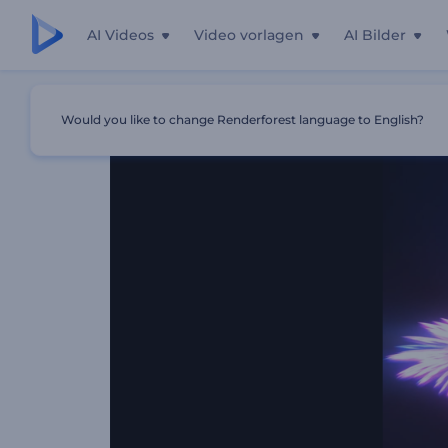
AI Videos
Video vorlagen
AI Bilder
Startseite
Vorlagen
Eruptionsblitze-Logo-Reveal
Would you like to change Renderforest language to English?