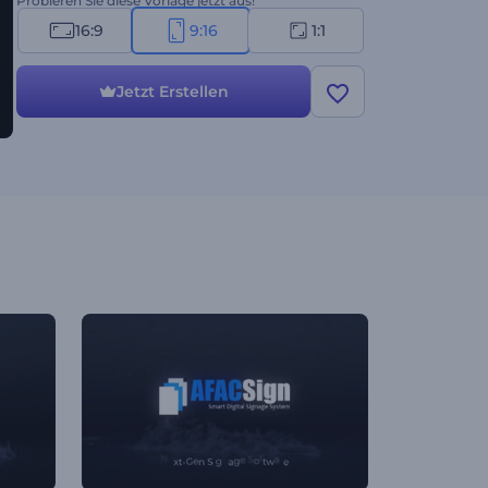
Probieren Sie diese Vorlage jetzt aus!
16:9
9:16
1:1
Jetzt Erstellen