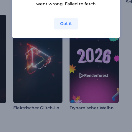
Kinetische Rahmen Opener
Verpixeltes Glitch-Logo Reveal
Stomp Titel Opener
went wrong. Failed to fetch
Got it
Drachenfeuer-Logo-Reveal
Elektrischer Glitch-Logo-Reveal
Dynamischer Weihnachts-Opener